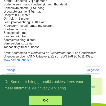
Status: uitheems, vrij algemeen
Bodemeisen: matig voedselrijk, vochthoudend
Schaduwtolerantie (1-5): hoog
Droogtetolerantie (1-5): laag
Hoogte: 8-15 meter
Omtrek: < 1 meter
Leeftijdverwachting: > 100 jaar
Kroonvorm: ovaal, smal, transparant
Bladlengte: 1-2 cm
Bloeiperiode: mei
Zaadval: oktober
Zaadverbreiding: dieren
Vermeerdering: zaaien
Toepassing: tuinen, bonsai
Bron:
Loofbomen in Nederland en Vlaanderen
door Leo Goudzwaard
Uitgegeven door KNNV Uitgeverij, Zeist, ISBN 978 90 5011 4325,
www.bomenkennis.nl
Vorige
Volgende
De Bomenstichting gebruikt cookies. Lees voor
U bevindt zich hier:
Home
Infotheek en veelgestelde vragen
Informatie over bomen
meer informatie
de privacyverklaring
Schijnbeuk
OK