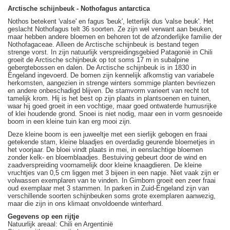
Arctische schijnbeuk - Nothofagus antarctica
Nothos betekent 'valse' en fagus 'beuk', letterlijk dus 'valse beuk'. Het
geslacht Nothofagus telt 36 soorten. Ze zijn wel verwant aan beuken,
maar hebben andere bloemen en behoren tot de afzonderlijke familie der
Nothofagaceae. Alleen de Arctische schijnbeuk is bestand tegen
strenge vorst. In zijn natuurlijk verspreidingsgebied Patagonië in Chili
groeit de Arctische schijnbeuk op tot soms 17 m in subalpine
gebergtebossen en dalen. De Arctische schijnbeuk is in 1830 in
Engeland ingevoerd. De bomen zijn kennelijk afkomstig van variabele
herkomsten, aangezien in strenge winters sommige planten bevriezen
en andere onbeschadigd blijven. De stamvorm varieert van recht tot
tamelijk krom. Hij is het best op zijn plaats in plantsoenen en tuinen,
waar hij goed groeit in een vochtige, maar goed ontwaterde humusrijke
of klei houdende grond. Snoei is niet nodig, maar een in vorm gesnoeide
boom in een kleine tuin kan erg mooi zijn.
Deze kleine boom is een juweeltje met een sierlijk gebogen en fraai
getekende stam, kleine blaadjes en overdadig geurende bloemetjes in
het voorjaar. De bloei vindt plaats in mei, in eenslachtige bloemen
zonder kelk- en bloemblaadjes. Bestuiving gebeurt door de wind en
zaadverspreiding voornamelijk door kleine knaagdieren. De kleine
vruchtjes van 0,5 cm liggen met 3 bijeen in een napje. Niet vaak zijn er
volwassen exemplaren van te vinden. In Gimborn groeit een zeer fraai
oud exemplaar met 3 stammen. In parken in Zuid-Engeland zijn van
verschillende soorten schijnbeuken soms grote exemplaren aanwezig,
maar die zijn in ons klimaat onvoldoende winterhard.
Gegevens op een rijtje
Natuurlijk areaal: Chili en Argentinië