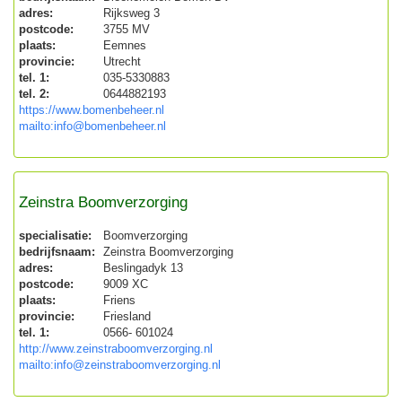
adres:
Rijksweg 3
postcode:
3755 MV
plaats:
Eemnes
provincie:
Utrecht
tel. 1:
035-5330883
tel. 2:
0644882193
https://www.bomenbeheer.nl
mailto:info@bomenbeheer.nl
Zeinstra Boomverzorging
specialisatie:
Boomverzorging
bedrijfsnaam:
Zeinstra Boomverzorging
adres:
Beslingadyk 13
postcode:
9009 XC
plaats:
Friens
provincie:
Friesland
tel. 1:
0566- 601024
http://www.zeinstraboomverzorging.nl
mailto:info@zeinstraboomverzorging.nl