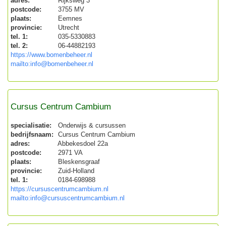
adres:
Rijksweg 3
postcode:
3755 MV
plaats:
Eemnes
provincie:
Utrecht
tel. 1:
035-5330883
tel. 2:
06-44882193
https://www.bomenbeheer.nl
mailto:info@bomenbeheer.nl
Cursus Centrum Cambium
specialisatie:
Onderwijs & cursussen
bedrijfsnaam:
Cursus Centrum Cambium
adres:
Abbekesdoel 22a
postcode:
2971 VA
plaats:
Bleskensgraaf
provincie:
Zuid-Holland
tel. 1:
0184-698988
https://cursuscentrumcambium.nl
mailto:info@cursuscentrumcambium.nl