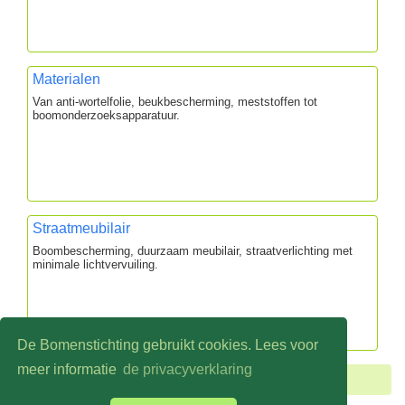
Materialen
Van anti-wortelfolie, beukbescherming, meststoffen tot
boomonderzoeksapparatuur.
Straatmeubilair
Boombescherming, duurzaam meubilair, straatverlichting met
minimale lichtvervuiling.
De Bomenstichting gebruikt cookies. Lees voor
meer informatie
de privacyverklaring
U bevindt zich hier:
Home
Boomspecialisten