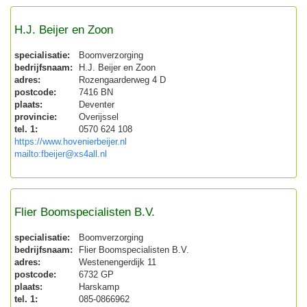
H.J. Beijer en Zoon
specialisatie:
Boomverzorging
bedrijfsnaam:
H.J. Beijer en Zoon
adres:
Rozengaarderweg 4 D
postcode:
7416 BN
plaats:
Deventer
provincie:
Overijssel
tel. 1:
0570 624 108
https://www.hovenierbeijer.nl
mailto:fbeijer@xs4all.nl
Flier Boomspecialisten B.V.
specialisatie:
Boomverzorging
bedrijfsnaam:
Flier Boomspecialisten B.V.
adres:
Westenengerdijk 11
postcode:
6732 GP
plaats:
Harskamp
tel. 1:
085-0866962