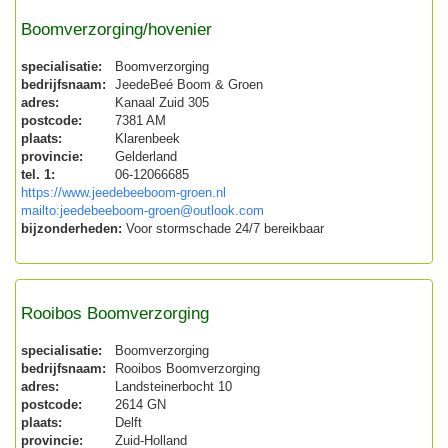
Boomverzorging/hovenier
specialisatie:
Boomverzorging
bedrijfsnaam:
JeedeBeé Boom & Groen
adres:
Kanaal Zuid 305
postcode:
7381 AM
plaats:
Klarenbeek
provincie:
Gelderland
tel. 1:
06-12066685
https://www.jeedebeeboom-groen.nl
mailto:jeedebeeboom-groen@outlook.com
bijzonderheden:
Voor stormschade 24/7 bereikbaar
Rooibos Boomverzorging
specialisatie:
Boomverzorging
bedrijfsnaam:
Rooibos Boomverzorging
adres:
Landsteinerbocht 10
postcode:
2614 GN
plaats:
Delft
provincie:
Zuid-Holland