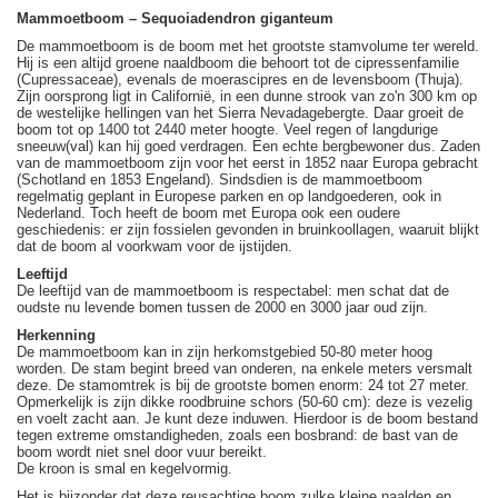
Mammoetboom – Sequoiadendron giganteum
De mammoetboom is de boom met het grootste stamvolume ter wereld.
Hij is een altijd groene naaldboom die behoort tot de cipressenfamilie
(Cupressaceae), evenals de moerascipres en de levensboom (Thuja).
Zijn oorsprong ligt in Californië, in een dunne strook van zo'n 300 km op
de westelijke hellingen van het Sierra Nevadagebergte. Daar groeit de
boom tot op 1400 tot 2440 meter hoogte. Veel regen of langdurige
sneeuw(val) kan hij goed verdragen. Een echte bergbewoner dus. Zaden
van de mammoetboom zijn voor het eerst in 1852 naar Europa gebracht
(Schotland en 1853 Engeland). Sindsdien is de mammoetboom
regelmatig geplant in Europese parken en op landgoederen, ook in
Nederland. Toch heeft de boom met Europa ook een oudere
geschiedenis: er zijn fossielen gevonden in bruinkoollagen, waaruit blijkt
dat de boom al voorkwam voor de ijstijden.
Leeftijd
De leeftijd van de mammoetboom is respectabel: men schat dat de
oudste nu levende bomen tussen de 2000 en 3000 jaar oud zijn.
Herkenning
De mammoetboom kan in zijn herkomstgebied 50-80 meter hoog
worden. De stam begint breed van onderen, na enkele meters versmalt
deze. De stamomtrek is bij de grootste bomen enorm: 24 tot 27 meter.
Opmerkelijk is zijn dikke roodbruine schors (50-60 cm): deze is vezelig
en voelt zacht aan. Je kunt deze induwen. Hierdoor is de boom bestand
tegen extreme omstandigheden, zoals een bosbrand: de bast van de
boom wordt niet snel door vuur bereikt.
De kroon is smal en kegelvormig.
Het is bijzonder dat deze reusachtige boom zulke kleine naalden en