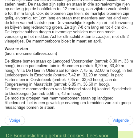
zaden heeft. De naalden zijn spits en staan in drie spiraalvormige rijen
op de twijg (op de hoofdloten tot 12 mm lang, aan zijloten vaak slechts
6 tot 8 mm lang). Ook de bloemen zijn klein: de manlijke bloemen zijn
gelig, eivormig; tot 1cm lang en staan met meerdere aan het eind van
de loten van het laatste jaar. De vrouwelijke kegels zijn ei- tot tonvormig
en blijven lang lederachtig groen. Ze zijn 7-8 cm lang en tot 4 cm dik.
De kegelschubben dragen ruitvormige schilden met een ronde
verdieping in het midden. Achter elk schild zitten 5 zaadjes, met elk 2
vleugeltjes. De mammoetboom bloeit in maart en april.
Waar te zien
(bron: monumentaltrees.com)
De dikste bomen staan op Landgoed Voorstonden (omtrek 8,30 m, 33 m
hoog), in een particuliere tuin in Brummen (omtrek 8,20 m, 33,40 m
hoog), Villa De Haer in Oldenzaal (omtrek 7,75 m, 32,80 m hoog), in het
Ledeboerpark in Enschede (omtrek 7,42 m, 31,20 m hoog), in park
Hartenstein in Oosterbeek (omtrek 7,35 m, 33,50 hoog), aan de
Tongerseweg in Maastricht (omtrek 6,85 m, 36,60 m hoog).
De hoogste mammoetboom van Nederland staat bij kasteel Spelderholt
te Beekbergen (omtrek 5,68 m, 43 m hoog).
De mooiste groepen met mammoetbomen staan op landgoed
Rhederoord: het is een geweldige ervaring om temidden van zo'n groep
reusachtige bomen te staan.
Vorige
Volgende
De Bomenstichting gebruikt cookies. Lees voor
U bevindt zich hier:
Home