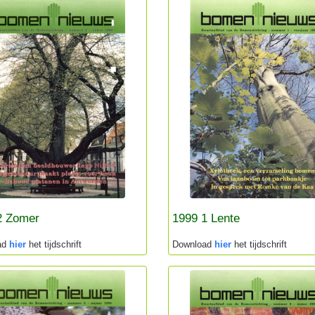
2 Zomer
1999 1 Lente
ad
hier
het tijdschrift
Download
hier
het tijdschrift