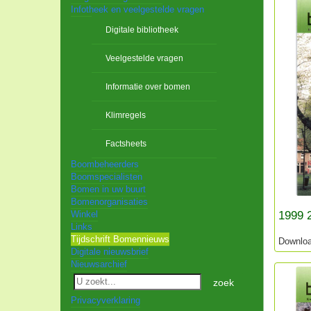
Infotheek en veelgestelde vragen
Digitale bibliotheek
Veelgestelde vragen
Informatie over bomen
Klimregels
Factsheets
Boombeheerders
Boomspecialisten
Bomen in uw buurt
Bomenorganisaties
1999 
Winkel
Links
Tijdschrift Bomennieuws
Downlo
Digitale nieuwsbrief
Nieuwsarchief
zoek
Privacyverklaring