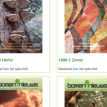
 Herfst
1998 2 Zomer
ad
hier
het tijdschrift
Download
hier
het tijdschrift