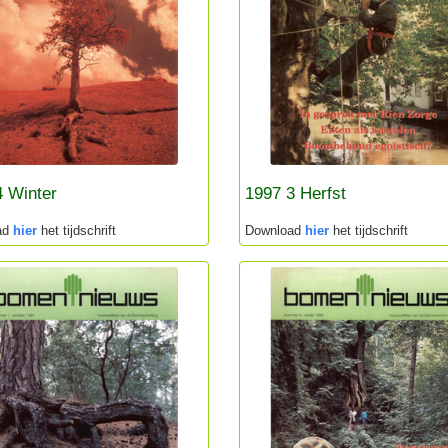
4 Winter
1997 3 Herfst
ad
hier
het tijdschrift
Download
hier
het tijdschrift