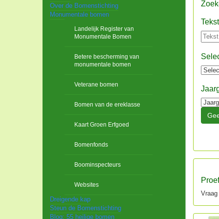
Zoeke
Over de Bomenstichting
Monumentale bomen
Tekst
Landelijk Register van
Monumentale Bomen
Selec
Betere bescherming van
monumentale bomen
Veterane bomen
Jaar
Bomen van de ereklasse
Kaart Groen Erfgoed
Bomenfonds
Boominspecteurs
Proe
Websites
Vraag
Dreigende kap
Steun de Bomenstichting
Blog: 55 heilige bomen