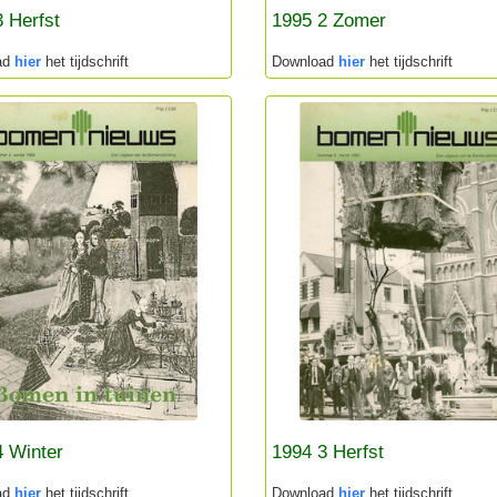
 Herfst
1995 2 Zomer
ad
hier
het tijdschrift
Download
hier
het tijdschrift
4 Winter
1994 3 Herfst
ad
hier
het tijdschrift
Download
hier
het tijdschrift