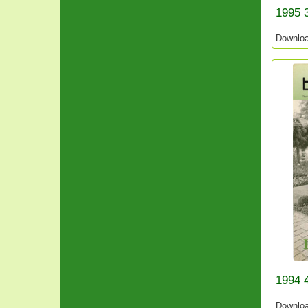
1995 3
Downlo
1994 
Downlo