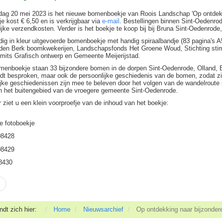
dag 20 mei 2023 is het nieuwe bomenboekje van Roois Landschap 'Op ontdekk
e kost € 6,50 en is verkrijgbaar via
e-mail
. Bestellingen binnen Sint-Oedenrod
ijke verzendkosten. Verder is het boekje te koop bij bij Bruna Sint-Oedenrode
dig in kleur uitgevoerde bomenboekje met handig spiraalbandje (83 pagina's A
den Berk boomkwekerijen, Landschapsfonds Het Groene Woud, Stichting stim
mits Grafisch ontwerp en Gemeente Meijerijstad.
omenboekje staan 33 bijzondere bomen in de dorpen Sint-Oedenrode, Olland, Bo
dt besproken, maar ook de persoonlijke geschiedenis van de bomen, zodat zij
jke geschiedenissen zijn mee te beleven door het volgen van de wandelroute 
en het buitengebied van de vroegere gemeente Sint-Oedenrode.
 ziet u een klein voorproefje van de inhoud van het boekje:
ndt zich hier:
Home
Nieuwsarchief
Op ontdekking naar bijzonder