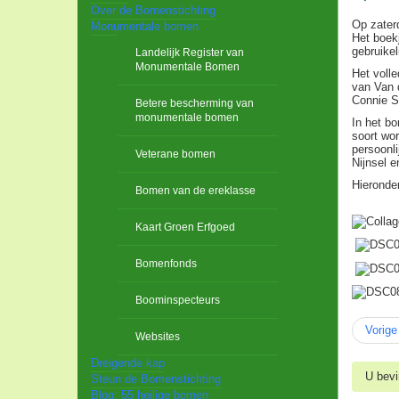
Over de Bomenstichting
Op zater
Monumentale bomen
Het boekj
gebruikel
Landelijk Register van
Monumentale Bomen
Het volle
van Van 
Connie S
Betere bescherming van
monumentale bomen
In het b
soort wor
persoonli
Veterane bomen
Nijnsel 
Hieronder
Bomen van de ereklasse
Kaart Groen Erfgoed
Bomenfonds
Boominspecteurs
Vorige
Websites
Dreigende kap
U bevi
Steun de Bomenstichting
Blog: 55 heilige bomen