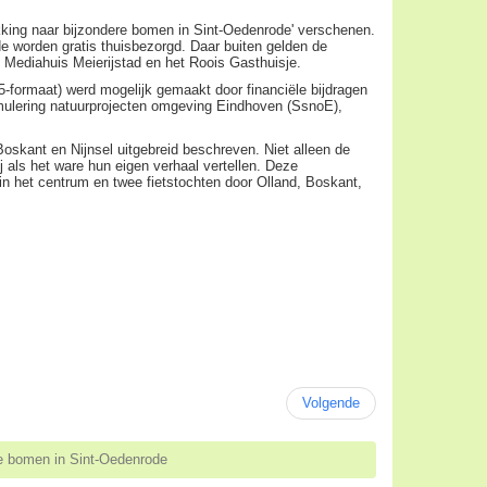
ing naar bijzondere bomen in Sint-Oedenrode' verschenen.
e worden gratis thuisbezorgd. Daar buiten gelden de
, Mediahuis Meierijstad en het Roois Gasthuisje.
5-formaat) werd mogelijk gemaakt door financiële bijdragen
ulering natuurprojecten omgeving Eindhoven (SsnoE),
skant en Nijnsel uitgebreid beschreven. Niet alleen de
 als het ware hun eigen verhaal vertellen. Deze
in het centrum en twee fietstochten door Olland, Boskant,
Volgende
e bomen in Sint-Oedenrode