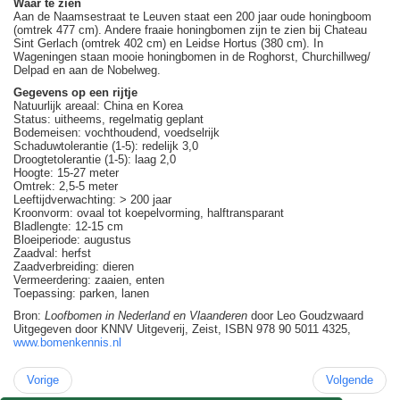
Waar te zien
Aan de Naamsestraat te Leuven staat een 200 jaar oude honingboom
(omtrek 477 cm). Andere fraaie honingbomen zijn te zien bij Chateau
Sint Gerlach (omtrek 402 cm) en Leidse Hortus (380 cm). In
Wageningen staan mooie honingbomen in de Roghorst, Churchillweg/
Delpad en aan de Nobelweg.
Gegevens op een rijtje
Natuurlijk areaal: China en Korea
Status: uitheems, regelmatig geplant
Bodemeisen: vochthoudend, voedselrijk
Schaduwtolerantie (1-5): redelijk 3,0
Droogtetolerantie (1-5): laag 2,0
Hoogte: 15-27 meter
Omtrek: 2,5-5 meter
Leeftijdverwachting: > 200 jaar
Kroonvorm: ovaal tot koepelvorming, halftransparant
Bladlengte: 12-15 cm
Bloeiperiode: augustus
Zaadval: herfst
Zaadverbreiding: dieren
Vermeerdering: zaaien, enten
Toepassing: parken, lanen
Bron:
Loofbomen in Nederland en Vlaanderen
door Leo Goudzwaard
Uitgegeven door KNNV Uitgeverij, Zeist, ISBN 978 90 5011 4325,
www.bomenkennis.nl
Vorige
Volgende