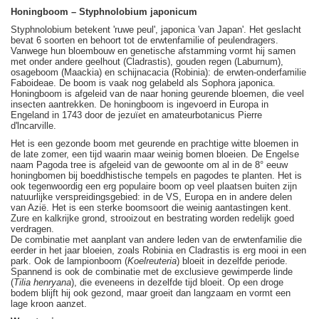
Honingboom – Styphnolobium japonicum
Styphnolobium betekent 'ruwe peul', japonica 'van Japan'. Het geslacht
bevat 6 soorten en behoort tot de erwtenfamilie of peulendragers.
Vanwege hun bloembouw en genetische afstamming vormt hij samen
met onder andere geelhout (Cladrastis), gouden regen (Laburnum),
osageboom (Maackia) en schijnacacia (Robinia): de erwten-onderfamilie
Faboideae. De boom is vaak nog gelabeld als Sophora japonica.
Honingboom is afgeleid van de naar honing geurende bloemen, die veel
insecten aantrekken. De honingboom is ingevoerd in Europa in
Engeland in 1743 door de jezuïet en amateurbotanicus Pierre
d'lncarville.
Het is een gezonde boom met geurende en prachtige witte bloemen in
de late zomer, een tijd waarin maar weinig bomen bloeien. De Engelse
naam Pagoda tree is afgeleid van de gewoonte om al in de 8° eeuw
honingbomen bij boeddhistische tempels en pagodes te planten. Het is
ook tegenwoordig een erg populaire boom op veel plaatsen buiten zijn
natuurlijke verspreidingsgebied: in de VS, Europa en in andere delen
van Azië. Het is een sterke boomsoort die weinig aantastingen kent.
Zure en kalkrijke grond, strooizout en bestrating worden redelijk goed
verdragen.
De combinatie met aanplant van andere leden van de erwtenfamilie die
eerder in het jaar bloeien, zoals Robinia en Cladrastis is erg mooi in een
park. Ook de lampionboom (
Koelreuteria
) bloeit in dezelfde periode.
Spannend is ook de combinatie met de exclusieve gewimperde linde
(
Tilia henryana
), die eveneens in dezelfde tijd bloeit. Op een droge
bodem blijft hij ook gezond, maar groeit dan langzaam en vormt een
lage kroon aanzet.