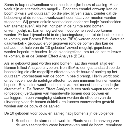
Soms is kap onafwendbaar voor noodzakelijke bouw of aanleg. Maar
vaak zijn er alternatieven mogelijk. Door een creatief ontwerp kan de
boom dikwijls wel duurzaam op die plek blijven staan, zonder dat de
bebouwing of de renovatiewerkzaamheden daarvoor moeten worden
stopgezet. Wij geven enkele voorbeelden onder het kopje “voorbeelden
van alternatieven”. Als het ingrijpen in de ruimte rond bomen
onvermijdelijk is, kan er nog wel een hoop bomenleed voorkomen
worden. Er kan bijvoorbeeld in de planningsfase, om tot de beste keuze
te komen, een Bomen Effect Analyse (BEA) worden opgesteld. Wordt er
daadwerkelijk gebouwd en/of gegraven rond de bomen dan kan de
schade met hulp van de ’10 geboden’ zoveel mogelijk geprobeerd
worden beperkt te houden. In de planningsfase, om tot de beste keuze
te komen, is er de Bomen Effect Analyse (BEA).
Als er gebouwd gaat worden rond bomen, laat dan vooraf altijd een
Bomen Effect Analyse uitvoeren. Een BEA is een gestandaardiseerde
beoordeling die alle mogelijke effecten van de bouw of aanleg op het
duurzaam voorbestaan van de boom in beeld brengt. Hierin wordt ook
omschreven hoe de nadelige effecten tot een minimum kunnen worden
beperkt. Bovendien wordt onderzocht wat het meest boomvriendelijke
alternatief is. De Bomen Effect Analyse is een sterk wapen tegen het
(onbedoeld) verdwijnen van waardevolle bomen door bouwen en
aanleggen. In een vroegtijdig stadium worden de effecten van de
uitvoering voor de bomen duidelijk en kunnen voorwaarden gesteld
worden aan de bouw of de aanleg.
De 10 geboden voor bouw en aanleg nabij bomen zijn de volgende:
Bescherm de stam en de wortels. Plaats voor de aanvang van
de werkzaamheden vaste bouwhekken rond de boom, tenminste