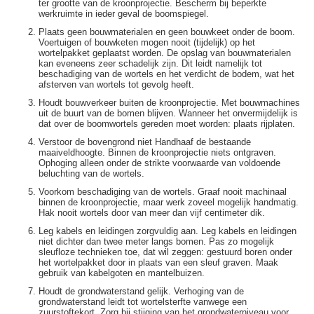
ter grootte van de kroonprojectie. Bescherm bij beperkte
werkruimte in ieder geval de boomspiegel.
Plaats geen bouwmaterialen en geen bouwkeet onder de boom.
Voertuigen of bouwketen mogen nooit (tijdelijk) op het
wortelpakket geplaatst worden. De opslag van bouwmaterialen
kan eveneens zeer schadelijk zijn. Dit leidt namelijk tot
beschadiging van de wortels en het verdicht de bodem, wat het
afsterven van wortels tot gevolg heeft.
Houdt bouwverkeer buiten de kroonprojectie. Met bouwmachines
uit de buurt van de bomen blijven. Wanneer het onvermijdelijk is
dat over de boomwortels gereden moet worden: plaats rijplaten.
Verstoor de bovengrond niet Handhaaf de bestaande
maaiveldhoogte. Binnen de kroonprojectie niets ontgraven.
Ophoging alleen onder de strikte voorwaarde van voldoende
beluchting van de wortels.
Voorkom beschadiging van de wortels. Graaf nooit machinaal
binnen de kroonprojectie, maar werk zoveel mogelijk handmatig.
Hak nooit wortels door van meer dan vijf centimeter dik.
Leg kabels en leidingen zorgvuldig aan. Leg kabels en leidingen
niet dichter dan twee meter langs bomen. Pas zo mogelijk
sleufloze technieken toe, dat wil zeggen: gestuurd boren onder
het wortelpakket door in plaats van een sleuf graven. Maak
gebruik van kabelgoten en mantelbuizen.
Houdt de grondwaterstand gelijk. Verhoging van de
grondwaterstand leidt tot wortelsterfte vanwege een
zuurstoftekort. Zorg bij stijging van het grondwaterniveau voor