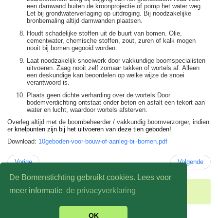
een damwand buiten de kroonprojectie of pomp het water weg.
Let bij grondwaterverlaging op uitdroging. Bij noodzakelijke
bronbemaling altijd damwanden plaatsen.
Houdt schadelijke stoffen uit de buurt van bomen. Olie,
cementwater, chemische stoffen, zout, zuren of kalk mogen
nooit bij bomen gegooid worden.
Laat noodzakelijk snoeiwerk door vakkundige boomspecialisten
uitvoeren. Zaag nooit zelf zomaar takken of wortels af. Alleen
een deskundige kan beoordelen op welke wijze de snoei
verantwoord is.
Plaats geen dichte verharding over de wortels Door
bodemverdichting ontstaat onder beton en asfalt een tekort aan
water en lucht, waardoor wortels afsterven.
Overleg altijd met de boombeheerder / vakkundig boomverzorger, indien
er
knelpunten zijn bij het uitvoeren van deze tien geboden!
Download:
10geboden-voor-bouw-of-aanleg-bii-bomen.pdf
Vorige
Volgende
De Bomenstichting gebruikt cookies. Lees voor
U bevindt zich hier:
Home
Dreigende kap
meer informatie
de privacyverklaring
Alternatieven en Boom Effecten Analyse
OK